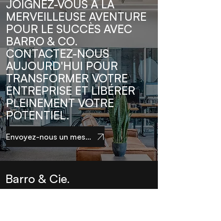
JOIGNEZ-VOUS À LA
MERVEILLEUSE AVENTURE
POUR LE SUCCÈS AVEC
BARRO & CO.
CONTACTEZ-NOUS
AUJOURD'HUI POUR
TRANSFORMER VOTRE
ENTREPRISE ET LIBÉRER
PLEINEMENT VOTRE
POTENTIEL.
Envoyez-nous un message
Barro & Cie.
Abonnez-vous à notre newsletter • Ne 
manquez rien !
E-mail
*